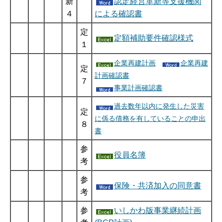
新
認定経営革新等支援機関
４
による確認書
定
定額補助要件確認様式
１
企業再建計画
企業再建
定
計画確認書
７
事業計画確認書
過去数年以内に発生した災害
定
に係る債務を有していることの申出
８
書
参
役員名簿
考
参
保険・共済加入の同意書
考
参
いしかわ版事業継続計画