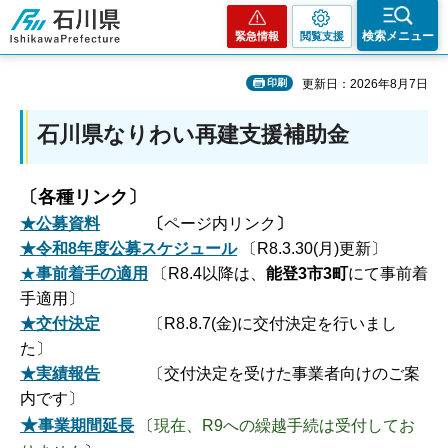
石川県
検索メニュー
緊急情報
閲覧支援
印刷
更新日：2026年8月7日
石川県なりわい再建支援補助金
〔各種リンク〕
★公募資料
〔
ページ内リンク
〕
★令和8年度公募スケジュール
〔R8.3.30(月)更新〕
★
事前着手の適用
〔R8.4以降は、
能登3市3町
にて事前着
手適用〕
★交付決定
〔R8.8.7(金)に交付決定を行いまし
た〕
★実績報告
〔交付決定を受けた事業者向けのご案
内です〕
★
事業期間延長
〔
現在、R9への繰越手続は受付してお