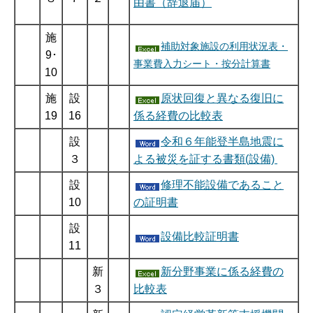
由書（辞退届）
施
補助対象施設の利用状況表・
9･
事業費入力シート・按分計算書
10
施
設
原状回復と異なる復旧に
19
16
係る経費の比較表
設
令和６年能登半島地震に
３
よる被災を証する書類(設備)
設
修理不能設備であること
10
の証明書
設
設備比較証明書
11
新
新分野事業に係る経費の
３
比較表