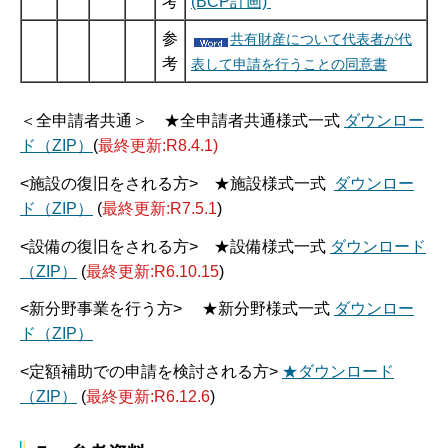
考
(BCP計画)
参
共有財産について代表者が代
考
表して申請を行うことの同意書
＜
全申請者共通
＞ ★全申請者共通様式一式
ダウンロー
ド（ZIP）
(
最終更新:R8.4.1)
<
施設の復旧をされる方
> ★施設様式一式
ダウンロー
ド（ZIP）
(
最終更新:R7.5.1
)
<
設備の復旧をされる方
> ★設備様式一式
ダウンロード
（ZIP）
(
最終更新:R6.
10.15
)
<
新分野事業を行う方
> ★新分野様式一式
ダウンロー
ド（ZIP）
<
定額補助での申請を検討される
方>
★ダウンロード
（ZIP）
(
最終更新:R6.12.6
)