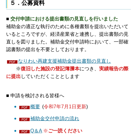
５．
公募資料
■
交付申請における提出書類の見直しを行いました
補助金の適正な執行のために各種書類を提出いただいて
いるところですが、経済産業省と連携し、提出書類の見
直しを図りました。補助金交付申請時において、一部確
認書類の提出を不要としております。
なりわい再建支援補助金提出書類の見直し
※
復旧した施設の登記簿謄本
につき、
実績報告の際
に提出
していただくこととします
■ 申請を検討される皆様へ
概要
(
令和7年7月1日更新
)
補助金交付申請の流れ
Q＆A
※
ご一読ください