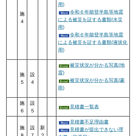
用)
令和６年能登半島等地震
施
による被災を証する書類(水災
４
用)
令和６年能登半島等地震
による被災を証する書類(液状化
用)
被災状況が分かる写真(地
震)
施
設
被災状況が分かる写真(豪
５
４
雨)
施
設
見積書一覧表
６
５
見積書不足理由書
施
設
新
見積書が提出できない理
８
７
２