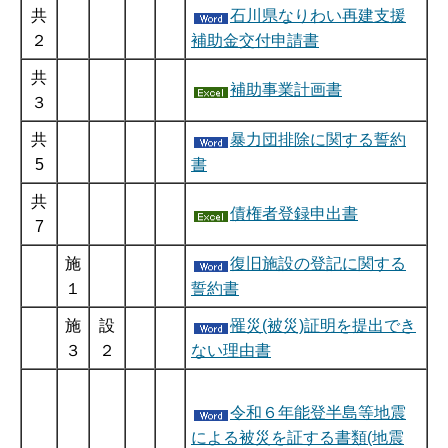
共
石川県なりわい再建支援
２
補助金交付申請書
共
補助事業計画書
３
共
暴力団排除に関する誓約
5
書
共
債権者登録申出書
7
施
復旧施設の登記に関する
１
誓約書
施
設
罹災(被災)証明を提出でき
３
２
ない理由書
令和６年能登半島等地震
による被災を証する書類(地震