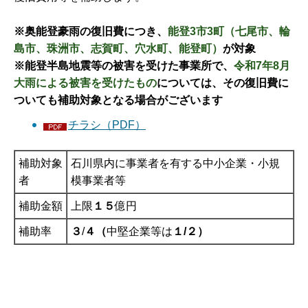
※奥能登豪雨の復旧費につき、
能登3市3町（七尾市、輪
島市、珠洲市、志賀町、穴水町、能登町）
が対象
※能登半島地震等の被害を受けた事業所で、
令和7年8月
大雨による被害を受けたもの
については、その復旧費に
ついても補助対象となる場合がございます
チラシ（PDF）
補助対象
石川県内に事業者を有する中小企業・小規
者
模事業者等
補助金額
上限
１５
億円
補助率
３
/
４（
中堅企業等は
１/２）