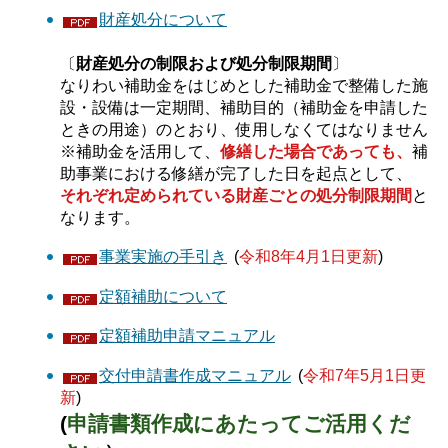
財産処分について
〔
財産処分の制限および処分制限期間
〕
なりわい補助金をはじめとした補助金で整備した施
設・設備は一定期間、補助目的（補助金を申請した
ときの用途）のとおり、使用しなくてはなりません
※補助金を活用して、
修繕した場合であっても、
補
助事業における修繕が完了した日を起点として、
それぞれ定められている財産ごとの処分制限期間
と
なります。
事業実施の手引き
(
令和8年4月1日更新
)
定額補助について
定額補助申請マニュアル
交付申請書作成マニュアル
(
令和7年5月1日更
新
)
(
申請書類作成にあたってご活用くだ