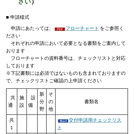
さい
）
■ 申請様式
申請にあたっては、
フローチャート
をご参照く
ださい
それぞれの申請において必要となる書類をご案内して
おります
フローチャートの資料番号は、チェックリストと対応
しております
※下記書類には必須ではないものも含まれておりますの
で、チェックリストご確認の上申請ください
新
そ
共
施
設
分
の
書類名
通
設
備
野
他
共
交付申請用チェックリス
１
ト