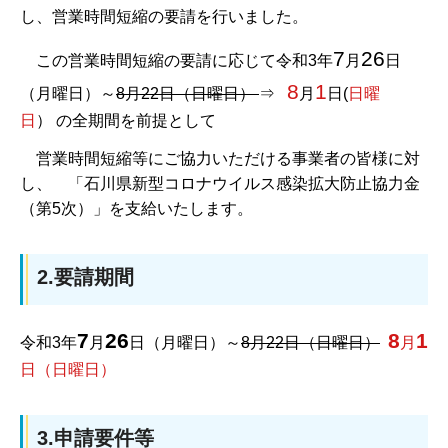
し、営業時間短縮の要請を行いました。
7
26
この営業時間短縮の要請に応じて令和3年
月
日
8
1
（月曜日）～
8月22日（日曜日）
⇒
月
日(
日曜
日
） の全期間を前提として
営業時間短縮等にご協力いただける事業者の皆様に対
し、
「石川県新型コロナウイルス感染拡大防止協力金
（第5次）」を支給いたします。
2.要請期間
7
26
8
1
令和3年
月
日（月曜日）～
8月22日（日曜日）
月
日（日曜日）
3.申請要件等