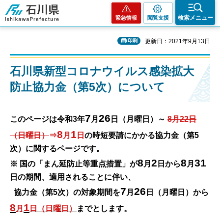
石川県
検索メニュー
緊急情報
閲覧支援
印刷
更新日：2021年9月13日
石川県新型コロナウイルス感染拡大
防止協力金（第5次）について
7
26
このページは令和3年
月
日（月曜日）～
8月22日
8
1
（日曜日）
⇒
月
日
の時短要請にかかる協力金（第5
次）に関するページです。
8
2
8
31
※ 国の「まん延防止等重点措置」が
月
日から
月
日の期間、適用されることに伴い、
7
26
協力金（第5次）の対象期間を
月
日（月曜日）から
8
1
月
日（日曜日）
までとします。