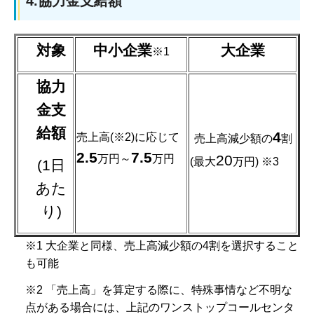
4.協力金支給額
対象
中小企業
大企業
※1
協力
金支
給額
4
売上高(※2)に応じて
売上高減少額の
割
2.5
7.5
20
万円～
万円
(最大
万円) ※3
(1日
あた
り)
※1 大企業と同様、売上高減少額の4割を選択すること
も可能
※2 「売上高」を算定する際に、特殊事情など不明な
点がある場合には、上記のワンストップコールセンタ