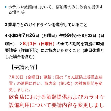
ホテルや旅館内において、宿泊者のみに飲食を提供す
る場合 等
3 業界ごとのガイドラインを遵守していること
7
26
9
4 令和3年
月
日（月曜日）午後
時から
8月22日（日
8
1
曜日）
⇒
月
日（日曜日）
の全ての期間を
前提に時短
要請等（詳細下記）にご協力いただくこと（終日休業と
した場合を含む）
【要請内容】
7月30日（金曜日）更新：国の「まん延防止等重点措
置」の適用に伴い、協力金（第5次）の対象期間を変
更しました。
飲食店における酒類提供およびカラオケ
設備利用について要請内容を変更しまし