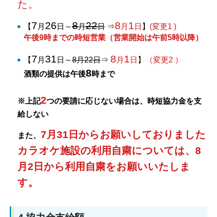
た。
7
26
8
22
8
1
【
月
日～
月
日
⇒
月
日
】
(変更1 )
午後9時までの時短営業（営業開始は午前5時以降）
7
31
8
1
【
月
日～
8月22日
⇒
月
日
】
（変更2 ）
8
酒類の提供は午後
時まで
2
※上記
つの要請に応じない場合は、時短協力金を支
給しない
7月31日からお願いしておりました
また、
カラオケ施設の利用自粛については、8
月2日から利用自粛をお願いいたしま
す。