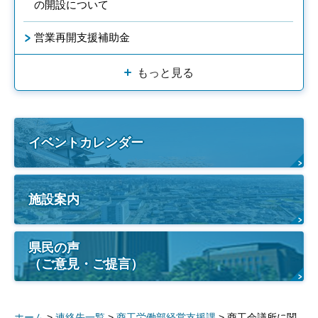
の開設について
営業再開支援補助金
もっと見る
イベントカレンダー
施設案内
県民の声
（ご意見・ご提言）
ホーム
>
連絡先一覧
>
商工労働部経営支援課
> 商工会議所に関