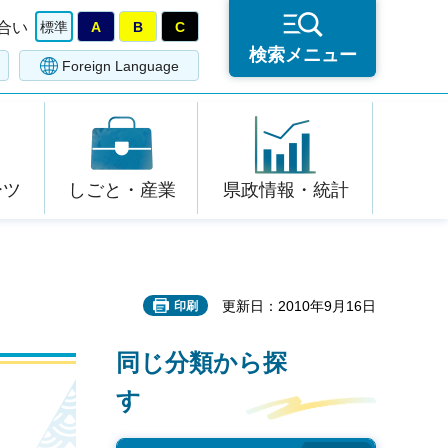
合い
標準
A
B
C
検索メニュー
Foreign Language
ーツ
しごと・産業
県政情報・統計
更新日：2010年9月16日
印刷
同じ分類から探
す