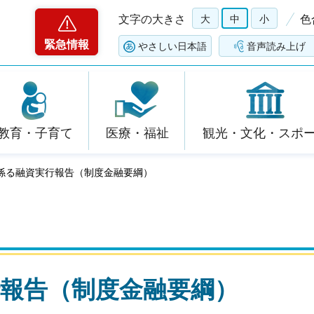
文字の大きさ
大
中
小
色
緊急情報
やさしい日本語
音声読み上げ
教育・子育て
医療・福祉
観光・文化・スポ
に係る融資実行報告（制度金融要綱）
報告（制度金融要綱）