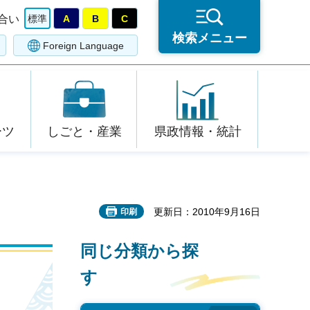
合い
標準
A
B
C
検索メニュー
Foreign Language
ーツ
しごと・産業
県政情報・統計
更新日：2010年9月16日
印刷
同じ分類から探
す