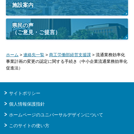
施設案内
県民の声
（ご意見・ご提言）
ホーム
>
連絡先一覧
>
商工労働部経営支援課
> 流通業務効率化
事業計画の変更の認定に関する手続き（中小企業流通業務効率化
促進法）
サイトポリシー
個人情報保護指針
ホームページのユニバーサルデザインについて
このサイトの使い方