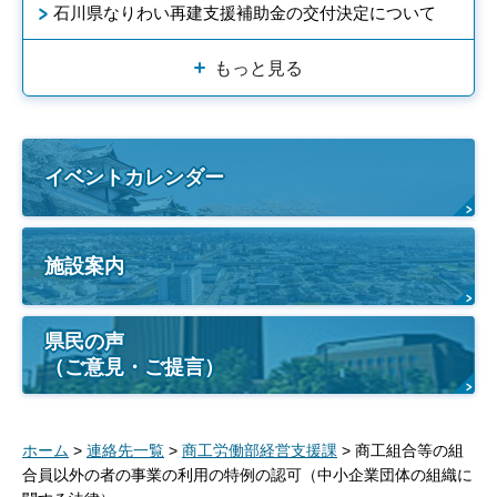
石川県なりわい再建支援補助金の交付決定について
もっと見る
イベントカレンダー
施設案内
県民の声
（ご意見・ご提言）
ホーム
>
連絡先一覧
>
商工労働部経営支援課
> 商工組合等の組
合員以外の者の事業の利用の特例の認可（中小企業団体の組織に