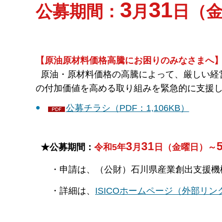
3
31
公募期間：
月
日（
【原油原材料価格高騰にお困りのみなさまへ
原油・原材料価格の高騰によって、厳しい経
の付加価値を高める取り組みを緊急的に支援
公募チラシ（PDF：1,106KB）
3
31
★公募期間：
令和5年
月
日（金曜日）～
・申請は、（公財）石川県産業創出支援機構（
・詳細は、
ISICOホームページ（外部リン