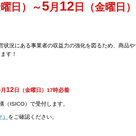
5
12
金曜日）～
月
日（金曜日）
】
営状況にある事業者の収益力の強化を図るため、商品や
します！
5
12
月
日（金曜日）17時必着
ISICO）で受付します。
ク）
をご確認ください。