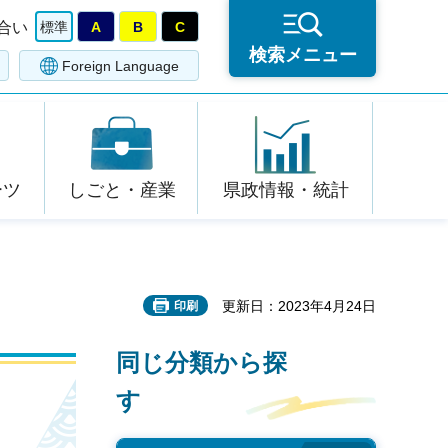
合い
標準
A
B
C
検索メニュー
Foreign Language
ーツ
しごと・産業
県政情報・統計
更新日：2023年4月24日
印刷
同じ分類から探
す