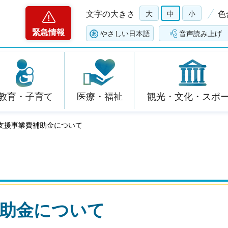
文字の大きさ
大
中
小
色
緊急情報
やさしい日本語
音声読み上げ
教育・子育て
医療・福祉
観光・文化・スポ
化支援事業費補助金について
補助金について