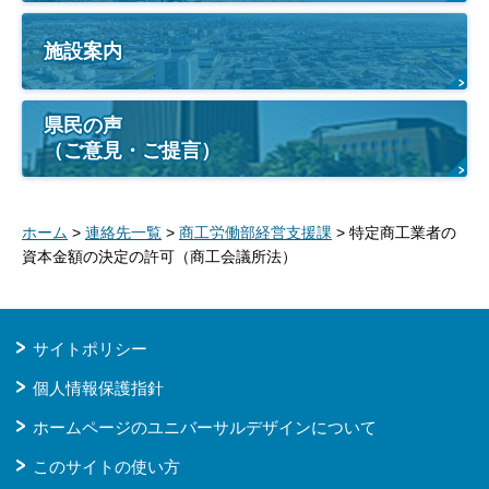
施設案内
県民の声
（ご意見・ご提言）
ホーム
>
連絡先一覧
>
商工労働部経営支援課
> 特定商工業者の
資本金額の決定の許可（商工会議所法）
サイトポリシー
個人情報保護指針
ホームページのユニバーサルデザインについて
このサイトの使い方