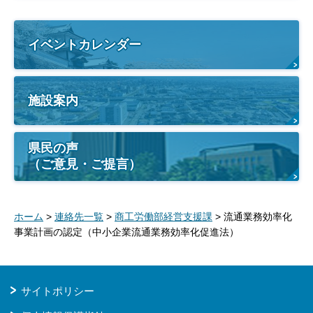
イベントカレンダー
施設案内
県民の声
（ご意見・ご提言）
ホーム
>
連絡先一覧
>
商工労働部経営支援課
> 流通業務効率化
事業計画の認定（中小企業流通業務効率化促進法）
サイトポリシー