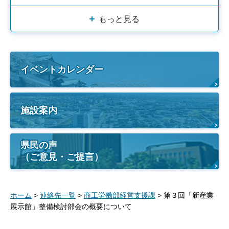
もっと見る
イベントカレンダー
施設案内
県民の声
（ご意見・ご提言）
ホーム
>
連絡先一覧
>
商工労働部経営支援課
> 第３回「新産業
展示館」整備検討部会の概要について