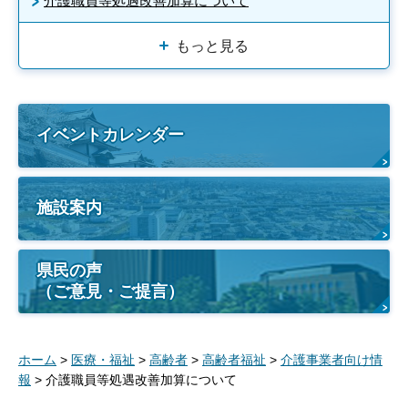
介護職員等処遇改善加算について
もっと見る
イベントカレンダー
施設案内
県民の声
（ご意見・ご提言）
ホーム
>
医療・福祉
>
高齢者
>
高齢者福祉
>
介護事業者向け情
報
> 介護職員等処遇改善加算について