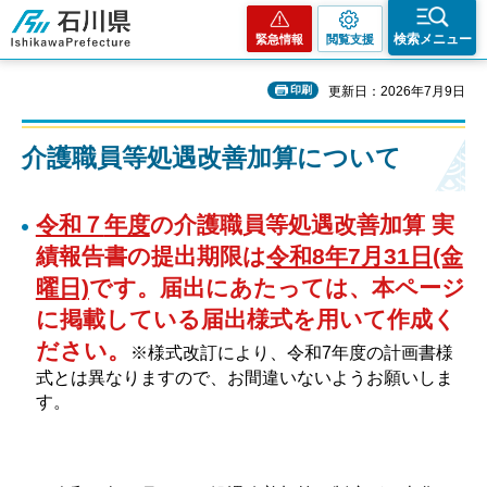
石川県
検索メニュー
緊急情報
閲覧支援
印刷
更新日：2026年7月9日
介護職員等処遇改善加算について
令和７
年度
の介護職員等処遇改善加算 実
績報告書の提出期限は
令和8年7月31日(金
曜日)
です。届出にあたっては、本ページ
に掲載している届出様式を用いて作成く
ださい。
※様式改訂により、令和7年度の計画書様
式とは異なりますので、お間違いないようお願いしま
す。