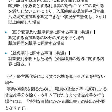
い、該当する加算の区分に変更が生じる場合
喀痰吸引を必要とする利用者の割合についての要件等
を満たせないことにより、入居継続支援加算や日常生
活継続支援加算を算定できない状況が常態化し、3か月
以上継続した場合
【区分変更及び新規算定に関する事項（共通）】
算定する新加算等の区分の変更を行う場合
新加算等を新規に算定する場合
【就業規則に関する事項（共通）】
就業規則を改正した場合（介護職員の処遇に関する内
容に限る。）
（イ）経営悪化等により賃金水準を低下せざるを得ない
場合
事業の継続を図るために、職員の賃金水準（加算による
賃金改善分を除く）を引き下げたうえで賃金改善を行う
場合には、「特別な事情にかかる届出書」の提出が必要
となります。