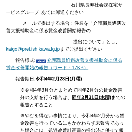
石川県長寿社会課在宅サ
ービスグループ あてに郵送ください
メールで提出する場合：件名を「介護職員処遇改
善支援補助金に係る賃金改善開始報告の
提出について」とし、
kaigo@pref.ishikawa.lg.jp
までご提出ください
報告様式:
介護職員処遇改善支援補助金に係る
賃金改善開始の報告（ワード：17KB）
報告期日:
令和4年2月28日(月曜)
※令和4年3月分とまとめて同年2月分の賃金改善
分の支給を行う場合は、
同年3月31日(木曜)
までの
報告とすること
※やむを得ない事情により、令和4年2月分から賃
金改善を行っているにもかかわらず未報告であっ
た場合には、処遇改善計画書の提出時に併せて報