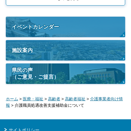
イベントカレンダー
施設案内
県民の声
（ご意見・ご提言）
ホーム
>
医療・福祉
>
高齢者
>
高齢者福祉
>
介護事業者向け情
報
> 介護職員処遇改善支援補助金について
サイトポリシー