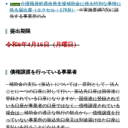
介護職員処遇改善支援補助金に係る特別な事情に
係る届出書（エクセル：17KB）
※実施要綱7(5)に該
当する事業所のみ
提出期限
令和6年4月15日（月曜日）
債権譲渡を行っている事業者
補助金の支払（振込）については、原則として、法人
ごとに一つの口座に対して行い、振込先口座は国保連に
登録されている口座になりますが、
国保連に登録されて
いる口座が事業者の口座ではなく、債権譲渡されている
場合は、
補助金の適正な執行の観点から、
債権譲渡を行
っていない事業所の振込先口座又は別途届け出た口座に
支払い
を行うことになります。