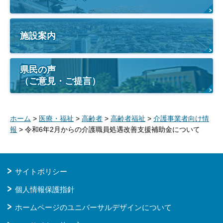
施設案内
県民の声
（ご意見・ご提言）
ホーム
>
医療・福祉
>
高齢者
>
高齢者福祉
>
介護事業者向け情
報
> 令和6年2月からの介護職員処遇改善支援補助金について
サイトポリシー
個人情報保護指針
ホームページのユニバーサルデザインについて