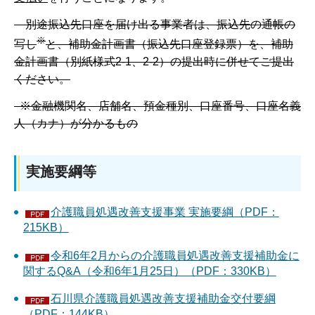
別途振込先口座を届け出る事業者は、振込先の通帳の
※
写し
と、補助金計画書（振込先口座登録票）を、補助
金計画書（別紙様式2-1、2-2）の提出時に併せてご提出
ください。
※金融機関名、店舗名、預金種別、口座番号、口座名義
人（カナ）が分かるもの
実施要綱等
介護職員処遇改善支援事業 実施要綱（PDF：
215KB）
令和6年2月からの介護職員処遇改善支援補助金に
関するQ&A（令和6年1月25日）（PDF：330KB）
石川県介護職員処遇改善支援補助金交付要綱
（PDF：144KB）