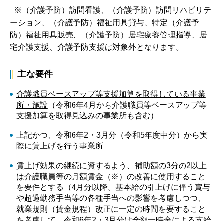
※（介護予防）訪問看護、（介護予防）訪問リハビリテ
ーション、（介護予防）福祉用具貸与、特定（介護予
防）福祉用具販売、（介護予防）居宅療養管理指導、居
宅介護支援、介護予防支援は対象外となります。
主な要件
介護職員ベースアップ等支援加算を取得している事業
所・施設
（令和6年4月から介護職員等ベースアップ等
支援加算を取得見込みの事業所も含む）
上記かつ、令和6年2・3月分（令和5年度中分）から実
際に賃上げを行う事業所
賃上げ効果の継続に資するよう、補助額の3分の2以上
は介護職員等の月額賃金（※）の改善に使用すること
を要件とする（4月分以降。基本給の引上げに伴う賞与
や超過勤務手当等の各種手当への影響を考慮しつつ、
就業規則（賃金規程）改正に一定の時間を要すること
を考慮して、令和6年2・3月分は全額一時金による支給