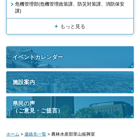
危機管理部(危機管理政策課、防災対策課、消防保安
課)
もっと見る
イベントカレンダー
施設案内
県民の声
（ご意見・ご提言）
ホーム
>
連絡先一覧
> 農林水産部里山振興室