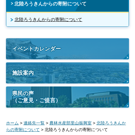
北陸ろうきんからの寄附について
北陸ろうきんからの寄附について
イベントカレンダー
施設案内
県民の声
（ご意見・ご提言）
ホーム
>
連絡先一覧
>
農林水産部里山振興室
>
北陸ろうきんか
らの寄附について
> 北陸ろうきんからの寄附について