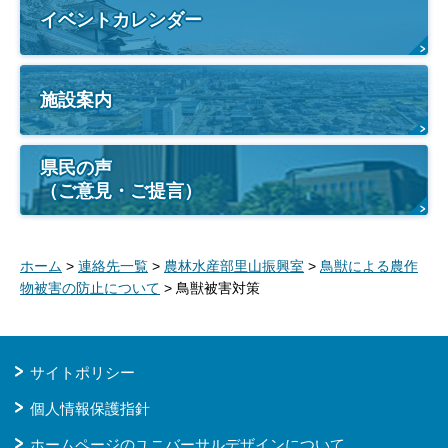
イベントカレンダー
施設案内
県民の声
（ご意見・ご提言）
ホーム
>
連絡先一覧
>
農林水産部里山振興室
>
鳥獣による農作
物被害の防止について
> 鳥獣被害対策
サイトポリシー
個人情報保護指針
ホームページのユニバーサルデザインについて