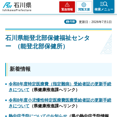
石川県
検索メニュー
緊急情報
閲覧支援
印刷
更新日：2026年7月1日
石川県能登北部保健福祉センタ
ー （能登北部保健所）
新着情報
令和8年度特定医療費（指定難病）受給者証の更新手続
きについて
（県健康推進課へリンク）
令和8年度小児慢性特定医療費医療受給者証の更新手続
きについて
（県健康推進課へリンク）
熱中症予防についてのお知らせ
（県の熱中症予防情報