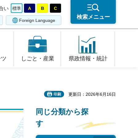
合い
標準
A
B
C
検索メニュー
Foreign Language
ーツ
しごと・産業
県政情報・統計
更新日：2026年6月16日
印刷
同じ分類から探
す