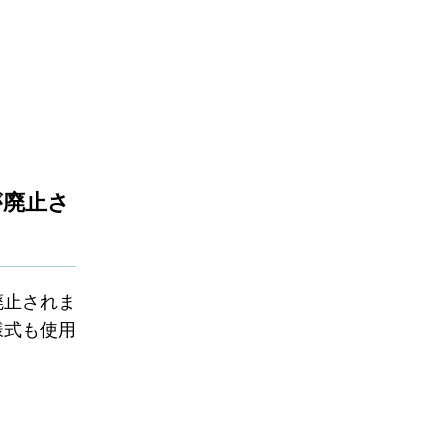
が廃止さ
廃止されま
様式も使用