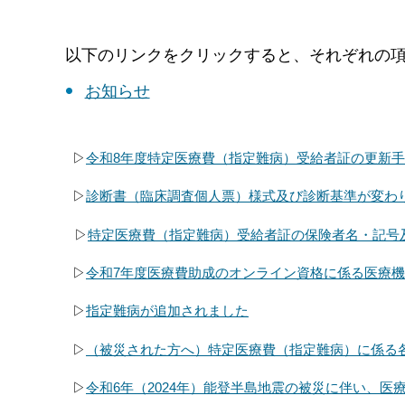
以下のリンクをクリックすると、それぞれの
お知らせ
▷
令和8年度特定医療費（指定難病）受給者証の更新
▷
診断書（臨床調査個人票）様式及び診断基準が変わ
▷
特定医療費（指定難病）受給者証の保険者名・記号
▷
令和7年度医療費助成のオンライン資格に係る医療
▷
指定難病が追加されました
▷
（被災された方へ）特定医療費（指定難病）に係る
▷
令和6年（2024年）能登半島地震の被災に伴い、