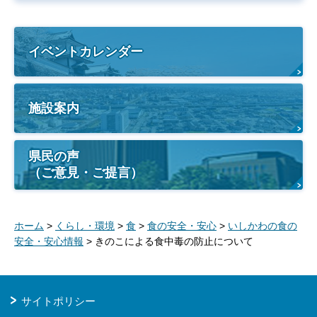
イベントカレンダー
施設案内
県民の声
（ご意見・ご提言）
ホーム
>
くらし・環境
>
食
>
食の安全・安心
>
いしかわの食の
安全・安心情報
> きのこによる食中毒の防止について
サイトポリシー