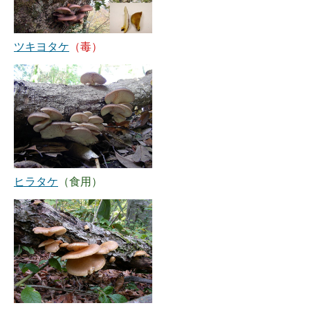
ツキヨタケ
（毒）
ヒラタケ
（食用）