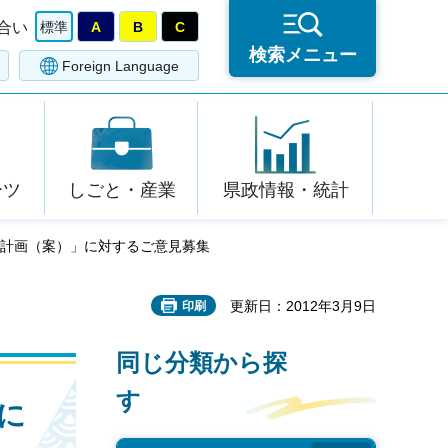
合い
標準
A
B
C
検索メニュー
Foreign Language
ーツ
しごと・産業
県政情報・統計
動計画（案）」に対するご意見募集
更新日：2012年3月9日
印刷
同じ分類から探
す
に