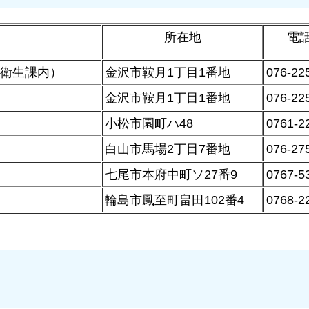
所在地
電
事衛生課内）
金沢市鞍月1丁目1番地
076-22
金沢市鞍月1丁目1番地
076-22
小松市園町ハ48
0761-2
白山市馬場2丁目7番地
076-27
七尾市本府中町ソ27番9
0767-5
輪島市鳳至町畠田102番4
0768-2