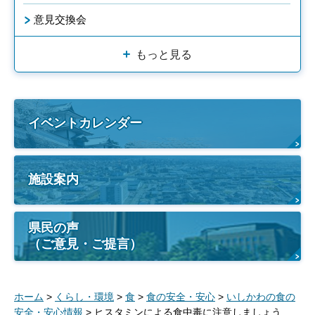
意見交換会
もっと見る
イベントカレンダー
施設案内
県民の声
（ご意見・ご提言）
ホーム
>
くらし・環境
>
食
>
食の安全・安心
>
いしかわの食の
安全・安心情報
> ヒスタミンによる食中毒に注意しましょう