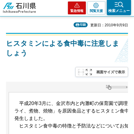
石川県
検索メニュー
緊急情報
閲覧支援
印刷
更新日：2010年9月9日
ヒスタミンによる食中毒に注意しま
しょう
画面サイズで表示
平
成20年3月に、金沢市内と内灘町の保育園で調理
ライ、煮物、焼物」を原因食品とするヒスタミン食中毒
発生しました。
ヒ
スタミン食中毒の特徴と予防法などについてお知ら