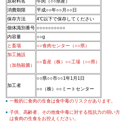
原材料名
牛肉（○○県産）
消費期限
平成○○年○○月○○日
保存方法
4℃以下で保存してください
個体識別番号
○○○○○○○○○○
内容量
○○g
と畜場
○○食肉センター（○○県）
加工施設
○○畜産（株）○○工場（○○県）
（加熱殺菌）
○○県○○市○○1年1月1日
加工者
○○（株）○○ミートセンター
一般的に食肉の生食は食中毒のリスクがあります。
子供、高齢者、その他食中毒に対する抵抗力の弱い方
は食肉の生食をお控えください。