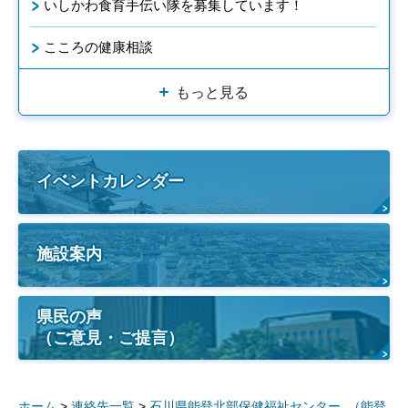
いしかわ食育手伝い隊を募集しています！
こころの健康相談
もっと見る
イベントカレンダー
施設案内
県民の声
（ご意見・ご提言）
ホーム
>
連絡先一覧
>
石川県能登北部保健福祉センター （能登