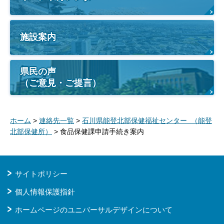
施設案内
県民の声
（ご意見・ご提言）
ホーム
>
連絡先一覧
>
石川県能登北部保健福祉センター （能登
北部保健所）
> 食品保健課申請手続き案内
サイトポリシー
個人情報保護指針
ホームページのユニバーサルデザインについて