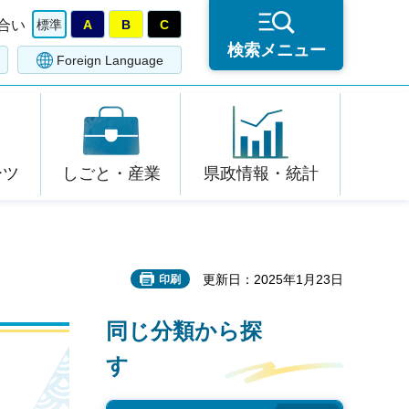
合い
標準
A
B
C
検索メニュー
Foreign Language
ーツ
しごと・産業
県政情報・統計
更新日：2025年1月23日
印刷
同じ分類から探
す