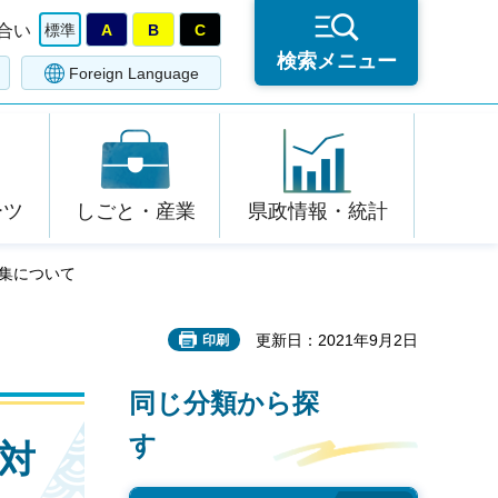
合い
標準
A
B
C
検索メニュー
Foreign Language
ーツ
しごと・産業
県政情報・統計
集について
更新日：2021年9月2日
印刷
同じ分類から探
す
対