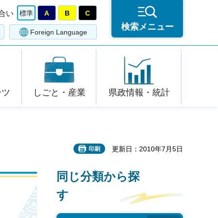
合い
標準
A
B
C
検索メニュー
Foreign Language
ーツ
しごと・産業
県政情報・統計
更新日：2010年7月5日
印刷
同じ分類から探
す
）