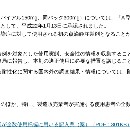
アル150mg、同バック300mg）については、「A 型
して、平成22年1月13日に承認されました。
感染症に対して使用される初の点滴静注製剤となること
全例を対象とした使用実態、安全性の情報を収集するこ
当局に報告し、本剤の適正使用に必要な措置を講じるこ
る耐性化に関する国内外の調査結果・情報については、
用のほか、特に、製造販売業者が実施する使用患者の全
が全数使用把握に用いる記入票（案）（PDF：301KB