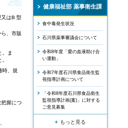
健康福祉部 薬事衛生課
又はB 型
食中毒発生状況
から、市販
石川県薬事審議会について
令和8年度「愛の血液助け合
と。ま
い運動」
と。
随時、規
令和7年度石川県食品衛生監
視指導計画について
「令和8年度石川県食品衛生
監視指導計画(案)」に対する
数把握につ
ご意見募集
もっと見る
）