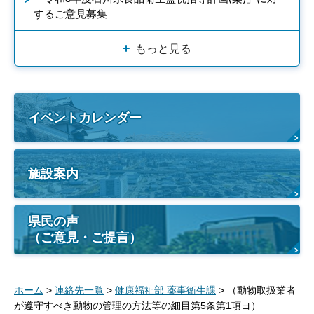
するご意見募集
もっと見る
イベントカレンダー
施設案内
県民の声
（ご意見・ご提言）
ホーム
>
連絡先一覧
>
健康福祉部 薬事衛生課
> （動物取扱業者
が遵守すべき動物の管理の方法等の細目第5条第1項ヨ）