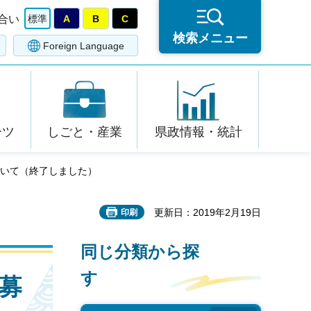
合い
標準
A
B
C
検索メニュー
Foreign Language
ーツ
しごと・産業
県政情報・統計
ついて（終了しました）
更新日：2019年2月19日
印刷
同じ分類から探
す
募