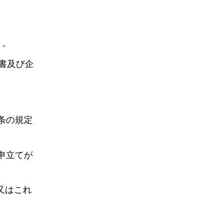
と。
書及び企
条の規定
申立てが
又はこれ