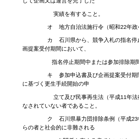
して企画又は運営を完了した
実績を有すること。
オ 地方自治法施行令（昭和22年政令第1
カ 石川県から、競争入札の指名停止ま
画提案受付期間において、
指名停止期間中または参加排除期間中
キ 参加申込書及び企画提案受付期間におい
に基づく更生手続開始の申
立て及び民事再生法（平成11年法律第2
なされていない者であること。
ク 石川県暴力団排除条例（平成23年石
らの者と社会的に非難される