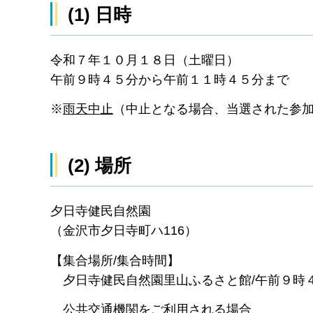
(1) 日時
令和７年１０月１８日（土曜日）
午前９時４５分から午前１１時４５分まで
※
雨天中止
（中止となる場合、当選された参
(2) 場所
夕日寺健民自然園
（金沢市夕日寺町ハ116）
【集合場所/集合時間】
夕日寺健民自然園里山ふるさと館/午前９時
公共交通機関をご利用される場合