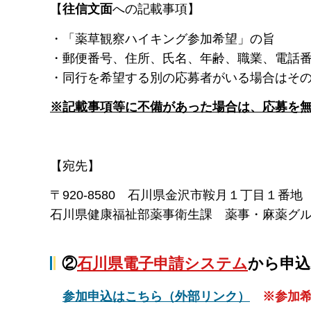
【
往信文面
への記載事項】
・「薬草観察ハイキング参加希望」の旨
・郵便番号、住所、氏名、年齢、職業、電話
・同行を希望する別の応募者がいる場合はそ
※記載事項等に不備があった場合は、応募を
【宛先】
〒920-8580 石川県金沢市鞍月１丁目１番地
石川県健康福祉部薬事衛生課 薬事・麻薬グ
②
石川県電子申請システム
から申込
参加申込はこちら（外部リンク）
※参加