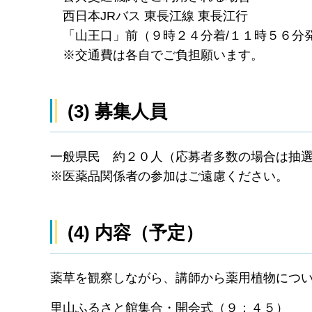
西日本JRバス 東長江線 東長江行
「山王口」前（９時２４分着/１１時５６分
※交通費は各自でご負担願います。
(3) 募集人員
一般県民 約２０人（応募者多数の場合は抽
※医薬品関係者の参加はご遠慮ください。
(4) 内容（予定）
薬草を観察しながら、講師から薬用植物につ
里山ふるさと館集合・開会式（９：４５）