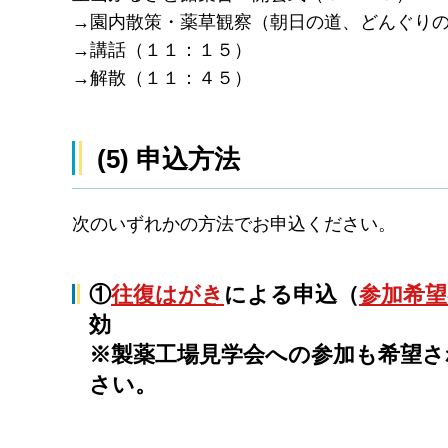
→園内散策・薬草観察（朝日の道、どんぐり
→講話（１１：１５）
→解散（１１：４５）
(5) 申込方法
次のいずれかの方法でお申込ください。
①
往復はがき
による申込（
参加希望
効
※製薬工場見学会への参加も希望
さい。