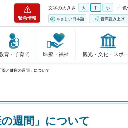
文字の大きさ
大
中
小
色
緊急情報
やさしい日本語
音声読み上げ
教育・子育て
医療・福祉
観光・文化・スポ
度「薬と健康の週間」について
康の週間」について