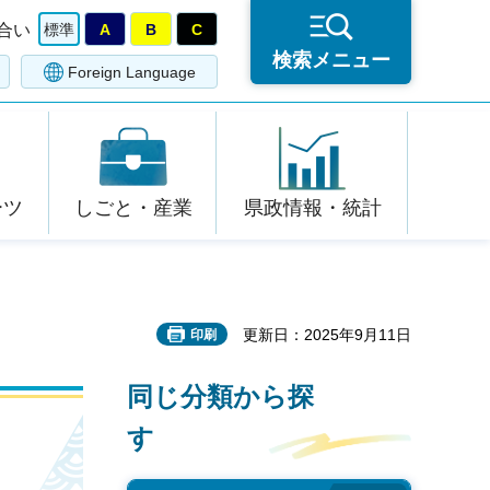
合い
標準
A
B
C
検索メニュー
Foreign Language
ーツ
しごと・産業
県政情報・統計
更新日：2025年9月11日
印刷
同じ分類から探
す