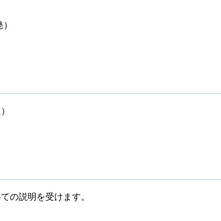
発）
選）
いての説明を受けます。