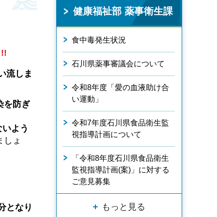
健康福祉部 薬事衛生課
食中毒発生状況
!
石川県薬事審議会について
い流しま
令和8年度「愛の血液助け合
い運動」
染を防ぎ
令和7年度石川県食品衛生監
ないよう
視指導計画について
ましょ
「令和8年度石川県食品衛生
監視指導計画(案)」に対する
ご意見募集
もっと見る
分となり