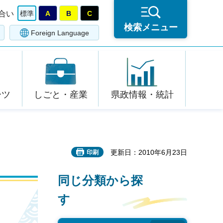
合い
標準
A
B
C
検索メニュー
Foreign Language
ーツ
しごと・産業
県政情報・統計
更新日：2010年6月23日
印刷
同じ分類から探
す