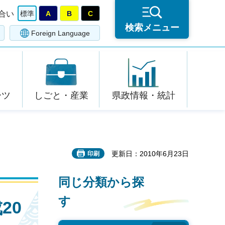
合い
標準
A
B
C
検索メニュー
Foreign Language
ーツ
しごと・産業
県政情報・統計
更新日：2010年6月23日
印刷
同じ分類から探
す
20