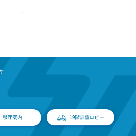
方
県庁案内
19階展望ロビー