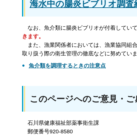
海水中の腸炎ビブリオ調査
な
お、魚介類に腸炎ビブリオが付着してい
きます。
ま
た、漁業関係者においては、漁業協同組
取り扱う際の衛生管理の徹底などに努めてい
魚介類を調理するときの注意点
このページへのご意見・ご感
石川県健康福祉部薬事衛生課
郵便番号920-8580