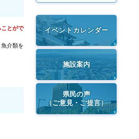
ることがで
イベントカレンダー
、魚介類を
施設案内
県民の声
（ご意見・ご提言）