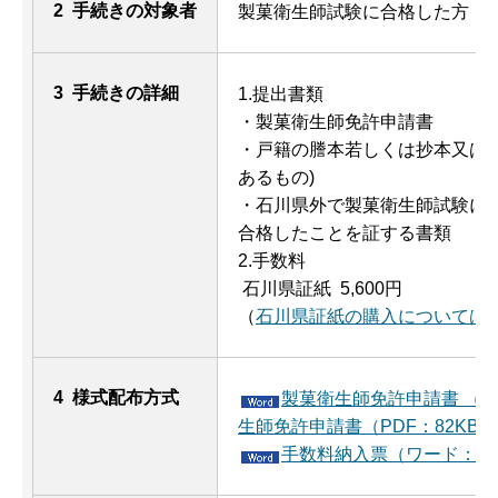
2 手続きの対象者
製菓衛生師試験に合格した方
3 手続きの詳細
1.提出書類
・製菓衛生師免許申請書
・戸籍の謄本若しくは抄本又は住
あるもの)
・石川県外で製菓衛生師試験に
合格したことを証する書類
2.手数料
石川県証紙 5,600円
（
石川県証紙の購入については
4 様式配布方式
製菓衛生師免許申請書 （ワ
生師免許申請書（PDF：82KB）
手数料納入票（ワード：46