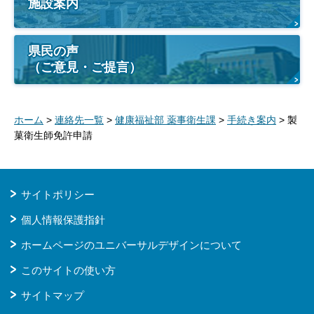
施設案内
県民の声
（ご意見・ご提言）
ホーム
>
連絡先一覧
>
健康福祉部 薬事衛生課
>
手続き案内
> 製
菓衛生師免許申請
サイトポリシー
個人情報保護指針
ホームページのユニバーサルデザインについて
このサイトの使い方
サイトマップ