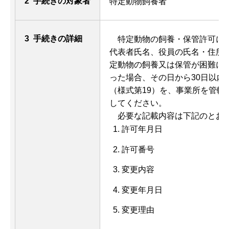
2 手続きの対象者
特定動物飼養者
3 手続きの詳細
特
定動物の飼養・保管許可に
代表者氏名、役員の氏名・住所
定動物の飼養又は保管が困難に
った場合、その日から30日以内
（様式第19）を、事業所を管轄
してください。
必
要な記載内容は下記のとお
許可年月日
許可番号
変更内容
変更年月日
変更理由