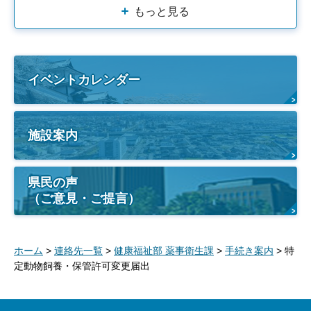
もっと見る
イベントカレンダー
施設案内
県民の声
（ご意見・ご提言）
ホーム
>
連絡先一覧
>
健康福祉部 薬事衛生課
>
手続き案内
> 特
定動物飼養・保管許可変更届出