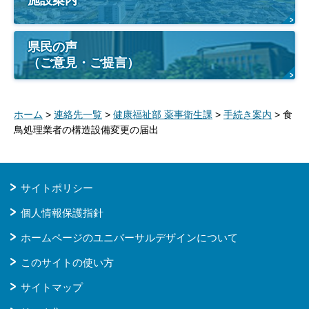
県民の声
（ご意見・ご提言）
ホーム
>
連絡先一覧
>
健康福祉部 薬事衛生課
>
手続き案内
> 食
鳥処理業者の構造設備変更の届出
サイトポリシー
個人情報保護指針
ホームページのユニバーサルデザインについて
このサイトの使い方
サイトマップ