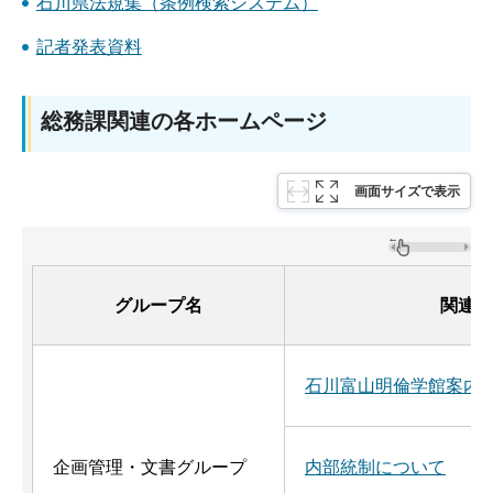
石川県法規集（条例検索システム）
記者発表資料
総務課関連の各ホームページ
画面サイズで表示
グループ名
関連ホ
石川富山明倫学館案内
企画管理・文書グループ
内部統制について