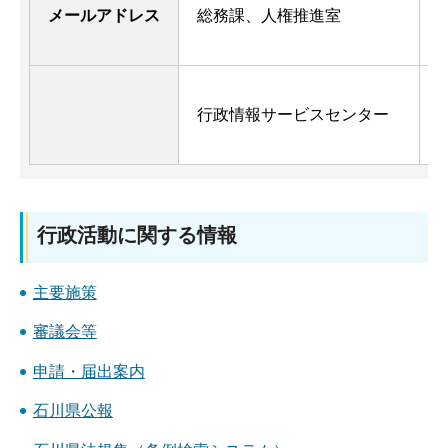
e
メールアドレス
総務課、人権推進室
p
e
行政情報サービスセンター
p
行政活動に関する情報
主要施策
審議会等
申請・届出案内
石川県公報