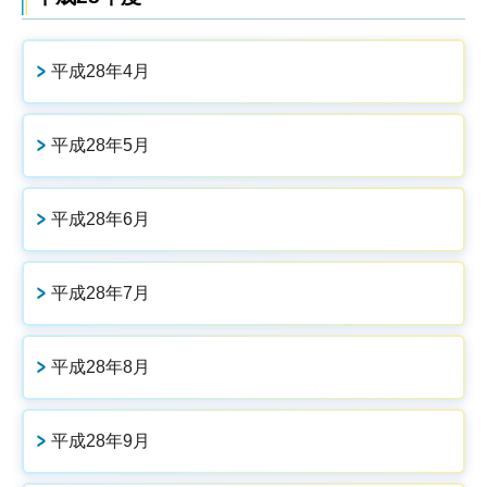
平成28年4月
平成28年5月
平成28年6月
平成28年7月
平成28年8月
平成28年9月