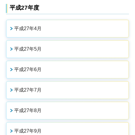
平成27年度
平成27年4月
平成27年5月
平成27年6月
平成27年7月
平成27年8月
平成27年9月