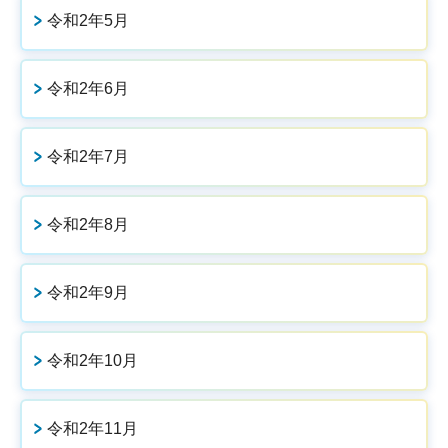
令和2年5月
令和2年6月
令和2年7月
令和2年8月
令和2年9月
令和2年10月
令和2年11月