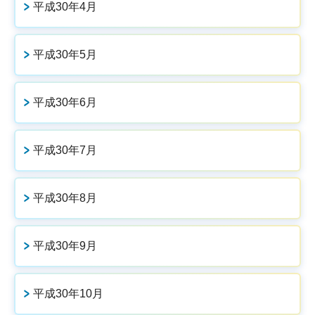
平成30年4月
平成30年5月
平成30年6月
平成30年7月
平成30年8月
平成30年9月
平成30年10月