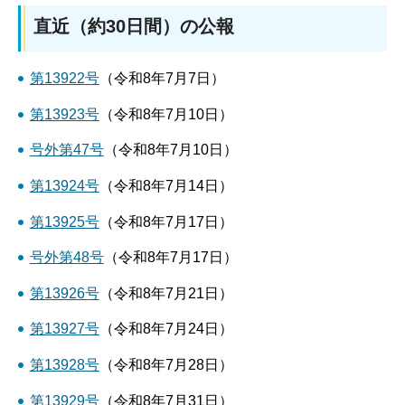
直近（約30日間）の公報
第13922号
（令和8年7月7日）
第13923号
（令和8年7月10日）
号外第47号
（令和8年7月10日）
第13924号
（令和8年7月14日）
第13925号
（令和8年7月17日）
号外第48号
（令和8年7月17日）
第13926号
（令和8年7月21日）
第13927号
（令和8年7月24日）
第13928号
（令和8年7月28日）
第13929号
（令和8年7月31日）