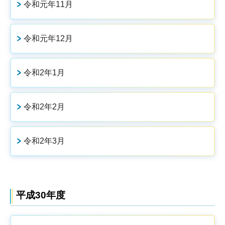
令和元年11月
令和元年12月
令和2年1月
令和2年2月
令和2年3月
平成30年度