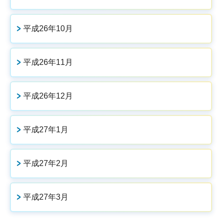
平成26年10月
平成26年11月
平成26年12月
平成27年1月
平成27年2月
平成27年3月