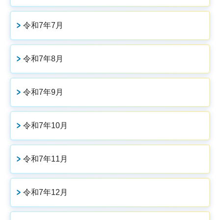
令和7年7月
令和7年8月
令和7年9月
令和7年10月
令和7年11月
令和7年12月