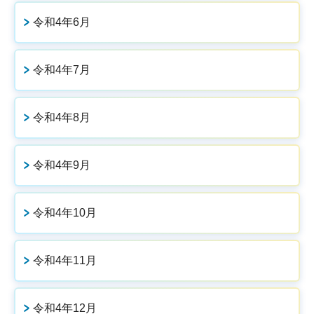
令和4年6月
令和4年7月
令和4年8月
令和4年9月
令和4年10月
令和4年11月
令和4年12月