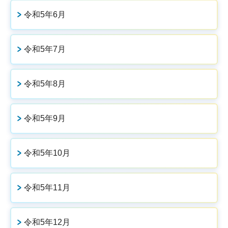
令和5年6月
令和5年7月
令和5年8月
令和5年9月
令和5年10月
令和5年11月
令和5年12月