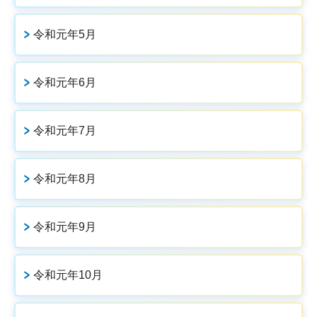
令和元年5月
令和元年6月
令和元年7月
令和元年8月
令和元年9月
令和元年10月