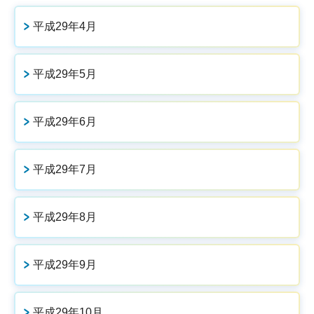
平成29年4月
平成29年5月
平成29年6月
平成29年7月
平成29年8月
平成29年9月
平成29年10月