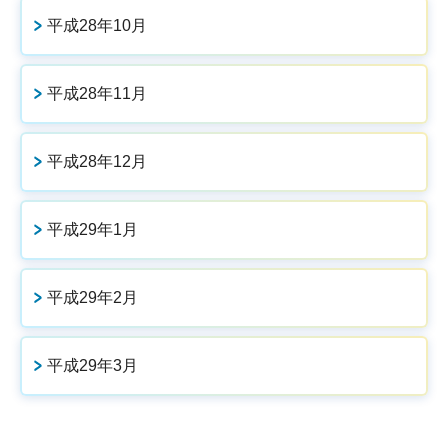
平成28年10月
平成28年11月
平成28年12月
平成29年1月
平成29年2月
平成29年3月