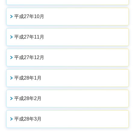
平成27年10月
平成27年11月
平成27年12月
平成28年1月
平成28年2月
平成28年3月