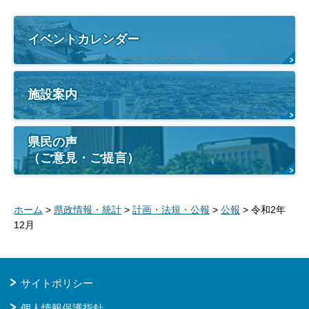
イベントカレンダー
施設案内
県民の声
（ご意見・ご提言）
ホーム
>
県政情報・統計
>
計画・法規・公報
>
公報
> 令和2年
12月
サイトポリシー
個人情報保護指針