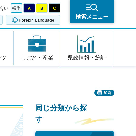
合い
標準
A
B
C
検索メニュー
Foreign Language
ーツ
しごと・産業
県政情報・統計
印刷
同じ分類から探
す