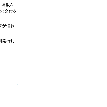
、掲載を
しの交付を
信が遅れ
刷発行し