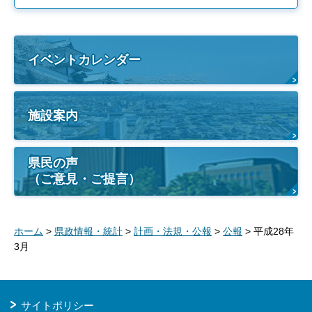
イベントカレンダー
施設案内
県民の声
（ご意見・ご提言）
ホーム
>
県政情報・統計
>
計画・法規・公報
>
公報
> 平成28年
3月
サイトポリシー