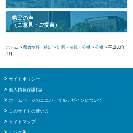
県民の声
（ご意見・ご提言）
ホーム
>
県政情報・統計
>
計画・法規・公報
>
公報
> 平成30年
1月
サイトポリシー
個人情報保護指針
ホームページのユニバーサルデザインについて
このサイトの使い方
サイトマップ
リンク集