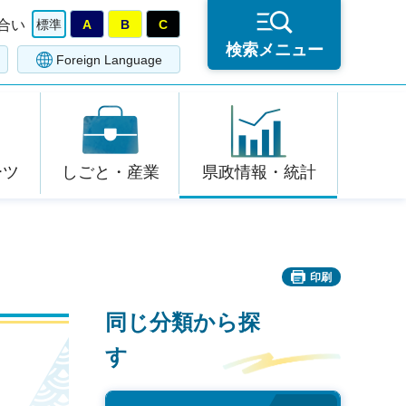
合い
標準
A
B
C
検索メニュー
Foreign Language
ーツ
しごと・産業
県政情報・統計
印刷
同じ分類から探
す