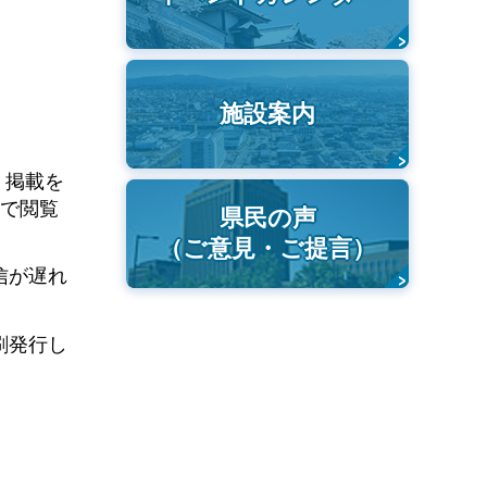
施設案内
、掲載を
ーで閲覧
県民の声
（ご意見・ご提言）
信が遅れ
刷発行し