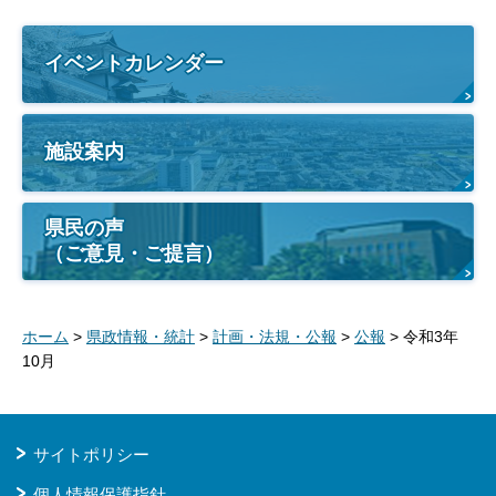
イベントカレンダー
施設案内
県民の声
（ご意見・ご提言）
ホーム
>
県政情報・統計
>
計画・法規・公報
>
公報
> 令和3年
10月
サイトポリシー
個人情報保護指針