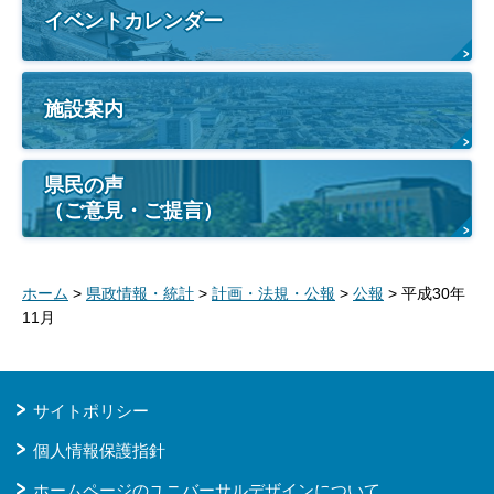
イベントカレンダー
施設案内
県民の声
（ご意見・ご提言）
ホーム
>
県政情報・統計
>
計画・法規・公報
>
公報
> 平成30年
11月
サイトポリシー
個人情報保護指針
ホームページのユニバーサルデザインについて