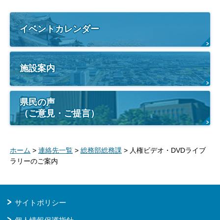
イベントカレンダー
施設案内
県民の声
（ご意見・ご提言）
ホーム
>
連絡先一覧
>
総務部総務課
> 人権ビデオ・DVDライブ
ラリーのご案内
サイトポリシー