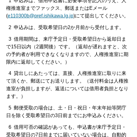
1 申込みは、借用申込書に必要事項を記入のうえ、人
権推進室までファックス、郵送またはEメール
(
e110300b@pref.ishikawa.lg.jp
)にて提出してください。
2 申込みは、受取希望日の2か月前から受付します。
3 借用期間は、来庁予定日・受取希望日から返却日ま
で15日以内（2週間後）です。（返却が遅れますと、次
の予約者が利用できなくなりますので、人権推進室に期
限内に返却してください。）
4 貸出しにあたっては、直接、人権推進室に取りに来
て頂くか、郵送にてお送りします。（送付料金は人権推
進室が負担しますが、返送については借用者負担となり
ます。）
5 郵便受取の場合は、土・日・祝日・年末年始等閉庁
日を除く受取希望日の3日前までにお申込みください。
6 借用可否の確認があっても、申込書が来庁予定日・
受取希望日の7日前までに届いていない場合は、自動的