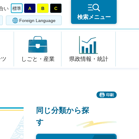
合い
標準
A
B
C
検索メニュー
Foreign Language
ーツ
しごと・産業
県政情報・統計
印刷
同じ分類から探
す