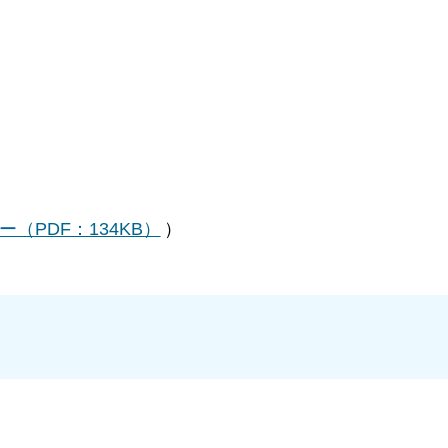
（PDF：134KB）
）