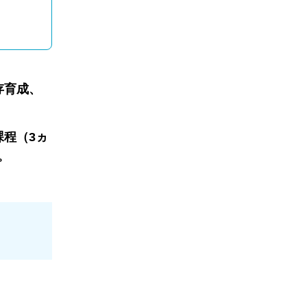
存育成、
程（3ヵ
。