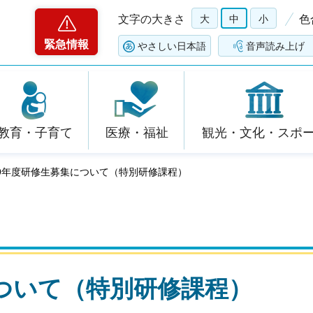
文字の大きさ
大
中
小
色
緊急情報
やさしい日本語
音声読み上げ
教育・子育て
医療・福祉
観光・文化・スポ
和9年度研修生募集について（特別研修課程）
ついて（特別研修課程）