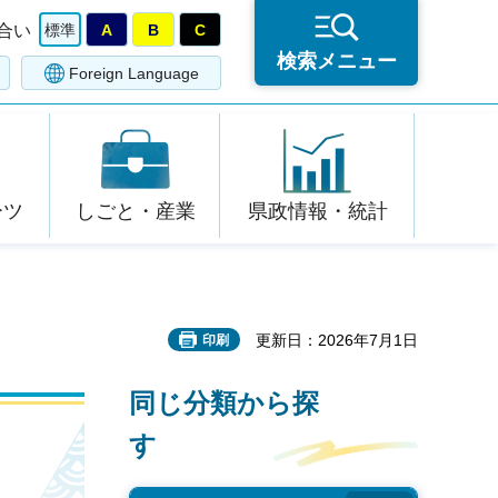
合い
標準
A
B
C
検索メニュー
Foreign Language
ーツ
しごと・産業
県政情報・統計
更新日：2026年7月1日
印刷
同じ分類から探
す