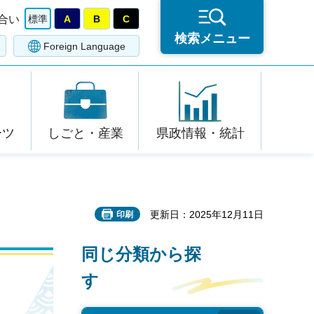
合い
標準
A
B
C
検索メニュー
Foreign Language
ーツ
しごと・産業
県政情報・統計
更新日：2025年12月11日
印刷
同じ分類から探
す