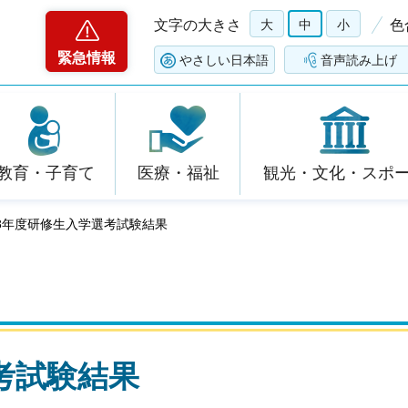
文字の大きさ
大
中
小
色
緊急情報
やさしい日本語
音声読み上げ
教育・子育て
医療・福祉
観光・文化・スポ
和8年度研修生入学選考試験結果
考試験結果