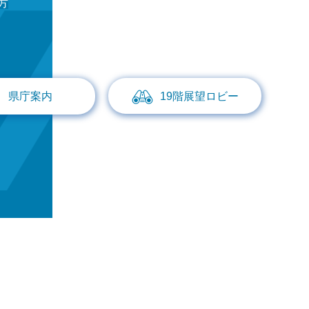
方
県庁案内
19階展望ロビー