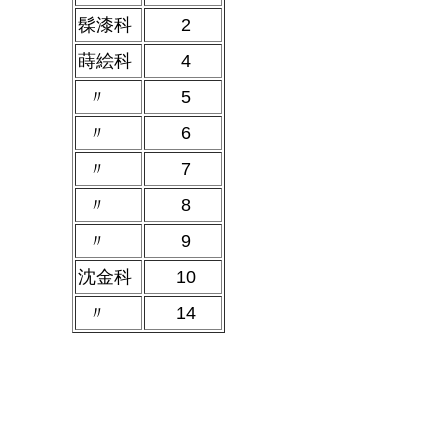
髹漆科
2
蒔絵科
4
〃
5
〃
6
〃
7
〃
8
〃
9
沈金科
10
〃
14