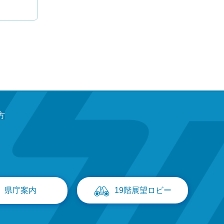
方
県庁案内
19階展望ロビー