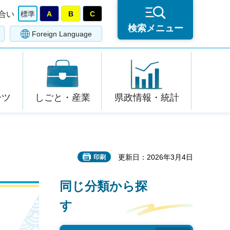
合い
標準
A
B
C
検索メニュー
Foreign Language
ーツ
しごと・産業
県政情報・統計
更新日：2026年3月4日
印刷
同じ分類から探
す